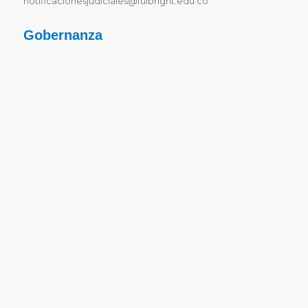
notificacionesjudiciales@fulbright.edu.co
Gobernanza