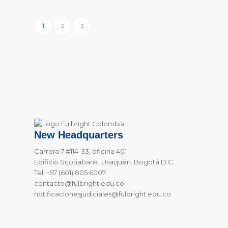
1
2
3
New Headquarters
Carrera 7 #114-33, oficina 401
Edificio Scotiabank, Usaquén. Bogotá D.C.
Tel: +57 (601) 805 6007
contacto@fulbright.edu.co
notificacionesjudiciales@fulbright.edu.co