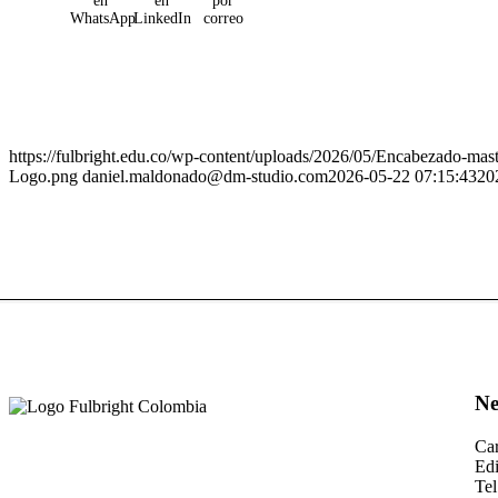
en
en
por
WhatsApp
LinkedIn
correo
https://fulbright.edu.co/wp-content/uploads/2026/05/Encabezado-mas
Logo.png
daniel.maldonado@dm-studio.com
2026-05-22 07:15:43
20
Ne
Car
Edi
Tel