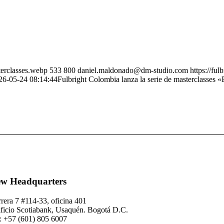
terclasses.webp
533
800
daniel.maldonado@dm-studio.com
https://fu
26-05-24 08:14:44
Fulbright Colombia lanza la serie de masterclasses 
w Headquarters
rera 7 #114-33, oficina 401
ficio Scotiabank, Usaquén. Bogotá D.C.
: +57 (601) 805 6007