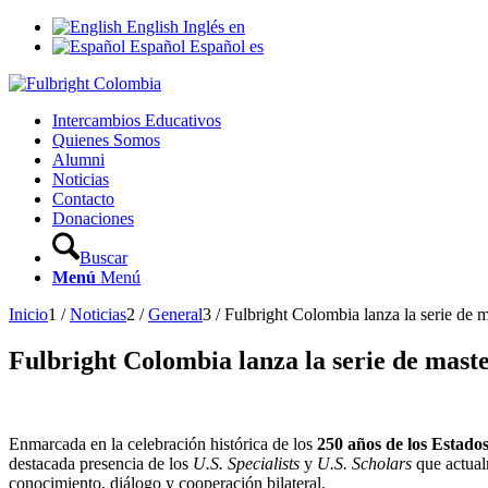
English
Inglés
en
Español
Español
es
Intercambios Educativos
Quienes Somos
Alumni
Noticias
Contacto
Donaciones
Buscar
Menú
Menú
Inicio
1
/
Noticias
2
/
General
3
/
Fulbright Colombia lanza la serie de ma
Fulbright Colombia lanza la serie de mast
Enmarcada en la celebración histórica de los
250 años de los Estado
destacada presencia de los
U.S. Specialists
y
U.S. Scholars
que actualm
conocimiento, diálogo y cooperación bilateral.