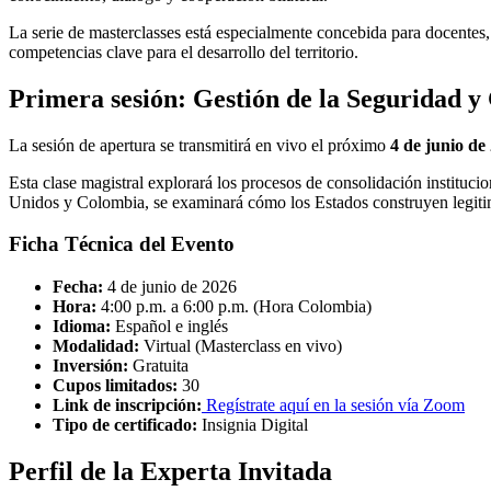
La serie de masterclasses está especialmente concebida para docentes, 
competencias clave para el desarrollo del territorio.
Primera sesión: Gestión de la Seguridad y
La sesión de apertura se transmitirá en vivo el próximo
4 de junio de
Esta clase magistral explorará los procesos de consolidación instituc
Unidos y Colombia, se examinará cómo los Estados construyen legitimi
Ficha Técnica del Evento
Fecha:
4 de junio de 2026
Hora:
4:00 p.m. a 6:00 p.m. (Hora Colombia)
Idioma:
Español e inglés
Modalidad:
Virtual (Masterclass en vivo)
Inversión:
Gratuita
Cupos limitados:
30
Link de inscripción:
Regístrate aquí en la sesión vía Zoom
Tipo de certificado:
Insignia Digital
Perfil de la Experta Invitada