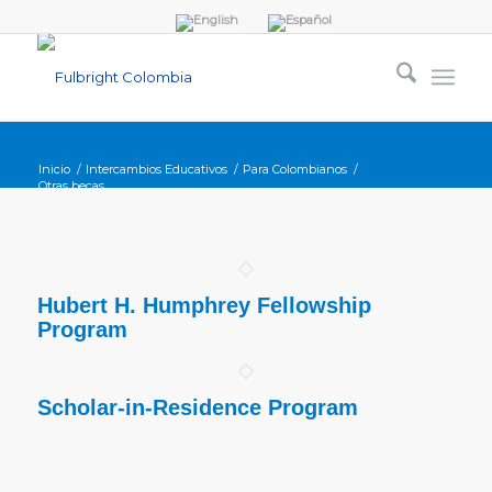
Inicio
/
Intercambios Educativos
/
Para Colombianos
/
Otras becas
Hubert H. Humphrey Fellowship
Program
Scholar-in-Residence Program