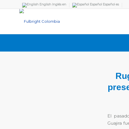
English
Inglés
en
Español
Español
es
Rug
prese
El pasad
Guajira f