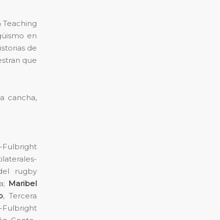
h Teaching
ngüismo en
storias de
estran que
a cancha,
-Fulbright
laterales-
 del rugby
a;
Maribel
p
, Tercera
-Fulbright