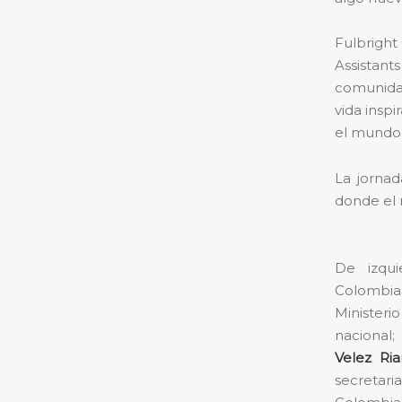
Fulbright
Assistant
comunidad
vida insp
el mundo 
La jorna
donde el 
De izqu
Colombi
Ministeri
nacional;
Velez Ri
secretar