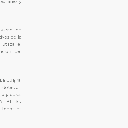
s, niñas y
sterio de
ivos de la
utiliza el
nción del
a Guajira,
 dotación
 jugadoras
ll Blacks,
 todos los