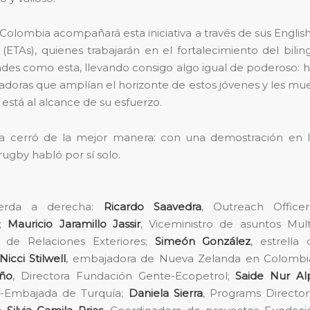
 Colombia acompañará esta iniciativa a través de sus Englis
s (ETAs), quienes trabajarán en el fortalecimiento del bili
es como esta, llevando consigo algo igual de poderoso: hi
iradoras que amplían el horizonte de estos jóvenes y les mu
está al alcance de su esfuerzo.
da cerró de la mejor manera: con una demostración en l
rugby habló por sí solo.
ierda a derecha:
Ricardo Saavedra
, Outreach Officer
a;
Mauricio Jaramillo Jassir
, Viceministro de asuntos Multi
o de Relaciones Exteriores;
Simeón González
, estrella
Nicci Stilwell
, embajadora de Nueva Zelanda en Colombi
año
, Directora Fundación Gente-Ecopetrol;
Saide Nur Al
ia-Embajada de Turquía;
Daniela Sierra
, Programs Director