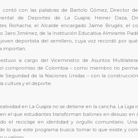
 contó con las palabras de Bartolo Gómez, Director del
ental de Deportes de La Guajira; Heiner Daza, Di
es Riohacha; el Alcalde encargado Jaime Brugés; el co
Jairo Jiménez, de la Institución Educativa Almirante Padill
 joven deportista del semillero, cuya voz recordó por qué i
a importan.
 estuvo a cargo del Viceministro de Asuntos Multilatera
 el compromiso de Colombia – como miembro no perma
e Seguridad de la Naciones Unidas – con la construcció
la cultura y el deporte.
eatividad en La Guajira no se detiene en la cancha. La Liga
en el que estudiantes transforman balones en desuso en a
ndo el reciclaje en identidad y orgullo comunitario. Un
de lo que este programa busca: tomar lo que existe y conv
 y valioso.