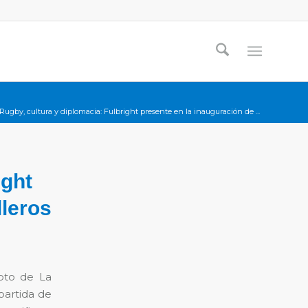
Rugby, cultura y diplomacia: Fulbright presente en la inauguración de ...
ight
lleros
oto de La
partida de