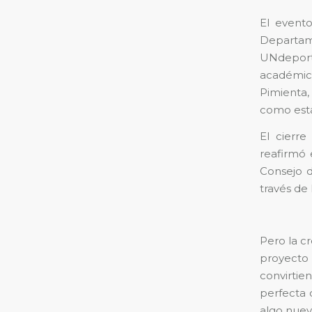
El evento
Departam
UNdeport
académico 
Pimienta,
como est
El cierre
reafirmó
Consejo d
través de 
Pero la cr
proyecto 
convirtie
perfecta 
algo nuevo