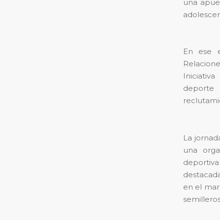
una apues
adolescen
En ese e
Relacione
Iniciativ
deporte 
reclutami
La jornad
una orga
deportiva
destacada
en el mar
semillero