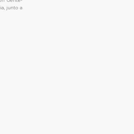
ón Gente-
a, junto a