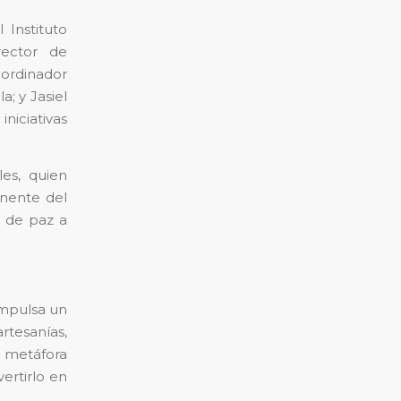
 Instituto
rector de
ordinador
a; y Jasiel
niciativas
les, quien
nente del
n de paz a
 impulsa un
rtesanías,
a metáfora
ertirlo en